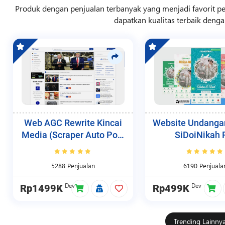
Produk dengan penjualan terbanyak yang menjadi favorit p
dapatkan kualitas terbaik denga
Web AGC Rewrite Kincai
Website Undangan
Media (Scraper Auto Post
SiDoiNikah 
& Share)
5288 Penjualan
6190 Penjuala
Dev
Dev
Rp1499K
Rp499K
Trending Lainny