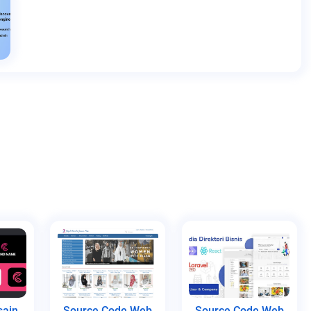
sain
Source Code Web
Source Code Web