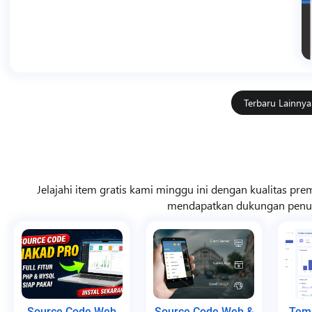
Terbaru Lainnya
Jelajahi item gratis kami minggu ini dengan kualitas prem
mendapatkan dukungan penuh
Source Code Web
Source Code Web &
Tem