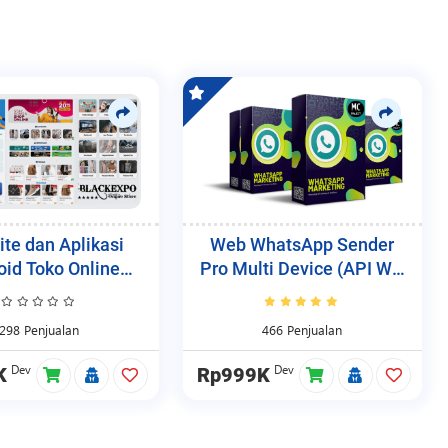
te dan Aplikasi
Web WhatsApp Sender
oid Toko Online
Pro Multi Device (API WA
ackexpo Pro
Blast & Chatbot)
298 Penjualan
466 Penjualan
Dev
Dev
K
Rp999K