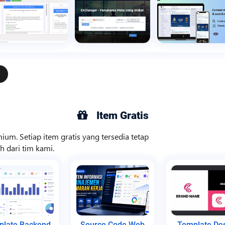
Item Gratis
ium. Setiap item gratis yang tersedia tetap
 dari tim kami.
plate Backend
Source Code Web
Template De