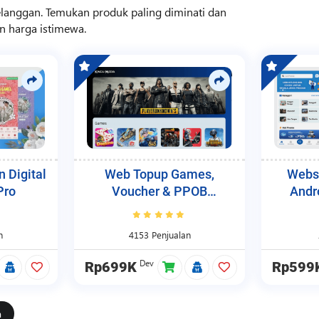
elanggan. Temukan produk paling diminati dan
n harga istimewa.
 Digital
Web Topup Games,
Websi
Pro
Voucher & PPOB
Andr
Blackexpo Topup
Bl
n
4153 Penjualan
Dev
Rp699K
Rp599
a