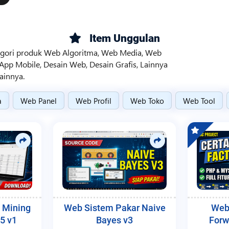
Item Unggulan
kategori produk Web Algoritma, Web Media, Web
 App Mobile, Desain Web, Desain Grafis, Lainnya
ainnya.
a
Web Panel
Web Profil
Web Toko
Web Tool
 Mining
Web Sistem Pakar Naive
Web
5 v1
Bayes v3
Forw