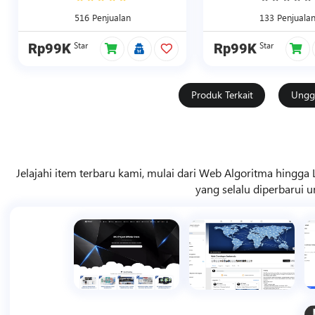
516 Penjualan
133 Penjuala
Star
Star
Rp99K
Rp99K
Produk Terkait
Ungg
Jelajahi item terbaru kami, mulai dari Web Algoritma hingga
yang selalu diperbarui u