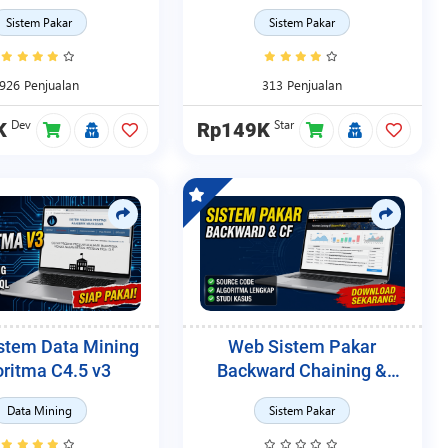
ainty Factor v1
Sistem Pakar
Sistem Pakar
926 Penjualan
313 Penjualan
Dev
Star
K
Rp149K
stem Data Mining
Web Sistem Pakar
oritma C4.5 v3
Backward Chaining &
Certainty Factor v1
Data Mining
Sistem Pakar