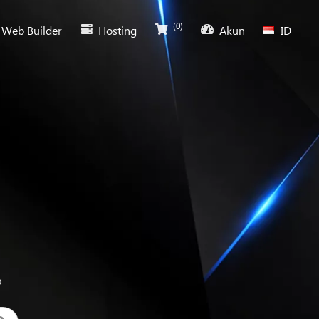
(0)
Web Builder
Hosting
Akun
ID
code aplikasi, download plugin, tema CMS, template web, desain g