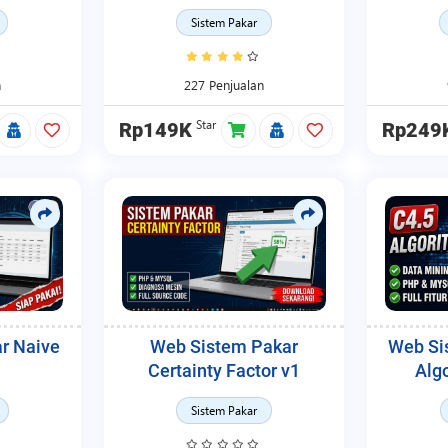
Cert
Sistem Pakar
n
227 Penjualan
Star
Rp149K
Rp249
r Naive
Web Sistem Pakar
Web Si
Certainty Factor v1
Alg
Sistem Pakar